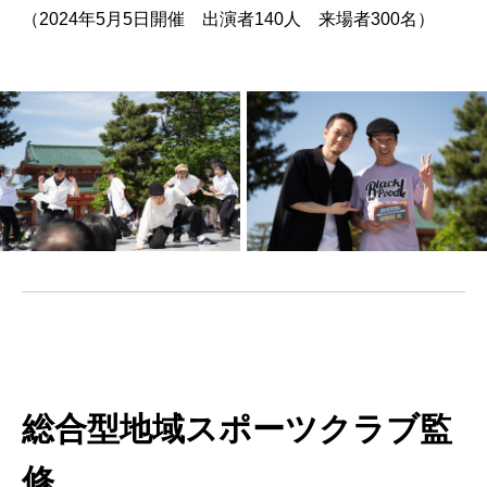
（
2024
年
5
月
5
日開催 出演者
140
人 来場者
300
名）
.
総合型地域スポーツクラブ監
修